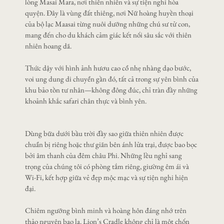
lòng Masai Mara, nơi thiên nhiên và sự tiện nghi hòa
quyện. Đây là vùng đất thiêng, nơi Nữ hoàng huyền thoại
của bộ lạc Maasai từng nuôi dưỡng những chú sư tử con,
mang đến cho du khách cảm giác kết nối sâu sắc với thiên
nhiên hoang dã.
Thức dậy với hình ảnh hươu cao cổ nhẹ nhàng dạo bước,
voi ung dung di chuyển gần đó, tất cả trong sự yên bình của
khu bảo tồn tư nhân—không đông đúc, chỉ tràn đầy những
khoảnh khắc safari chân thực và bình yên.
Dùng bữa dưới bầu trời đầy sao giữa thiên nhiên được
chuẩn bị riêng hoặc thư giãn bên ánh lửa trại, được bao bọc
bởi âm thanh của đêm châu Phi. Những lều nghỉ sang
trọng của chúng tôi có phòng tắm riêng, giường êm ái và
Wi-Fi, kết hợp giữa vẻ đẹp mộc mạc và sự tiện nghi hiện
đại.
Chiêm ngưỡng bình minh và hoàng hôn đáng nhớ trên
thảo nguyên bao la. Lion’s Cradle không chỉ là một chốn