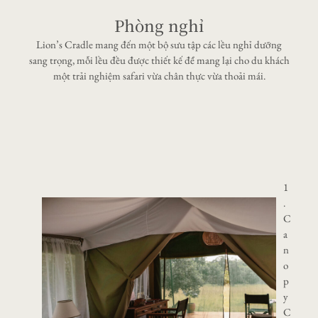
Phòng nghỉ
Lion’s Cradle mang đến một bộ sưu tập các lều nghỉ dưỡng
sang trọng, mỗi lều đều được thiết kế để mang lại cho du khách
một trải nghiệm safari vừa chân thực vừa thoải mái.
1
.
C
a
n
o
p
y
C